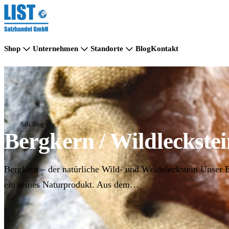
Shop
Unternehmen
Standorte
Blog
Kontakt
Salz Blog
Bergkern / Wildleckste
Bergkern – der natürliche Wild- und Weideleckstein Unser B
ein reines Naturprodukt. Aus dem…