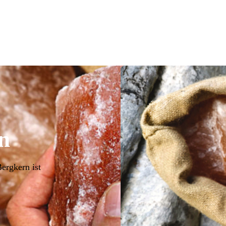
in
ergkern ist