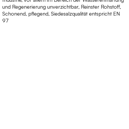
und Regenerierung unverzichtbar, Reinster Rohstoff,
Schonend, pflegend, Siedesalzqualität entspricht EN
97
NAVIGATION
KONTAKT
Hallein
Shop
+43 6245 72 141
Über uns
office@salz-list.at
Team
Enns
Karriere
+43 680 317 04
Standort Hallein
72
Standort Enns
mario.franz@salz-
Blog
list.at
Kontakt
Datenblätter &
Vertrag
Folder
widerrufen