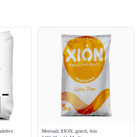
ndeltvv
Meersalz XION, griech, fein