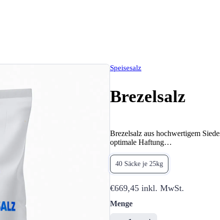
Speisesalz
Brezelsalz
Brezelsalz aus hochwertigem Siedes
optimale Haftung…
40 Säcke je 25kg
€669,45
inkl. MwSt.
Menge