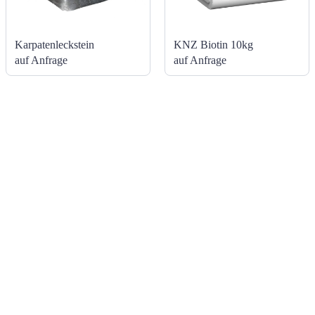
Karpatenleckstein
KNZ Biotin 10kg
auf Anfrage
auf Anfrage
NAVIGATION
KONTAKT
Hallein
Shop
+43 6245 72 141
Über uns
office@salz-list.at
Team
Enns
Karriere
+43 680 317 04
Standort Hallein
72
Standort Enns
mario.franz@salz-
Blog
list.at
Kontakt
Datenblätter &
Vertrag
Folder
widerrufen