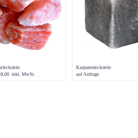
rleckstein
Karpatenleckstein
28,00
inkl. MwSt.
auf Anfrage
NAVIGATION
Shop
Über uns
Team
Karriere