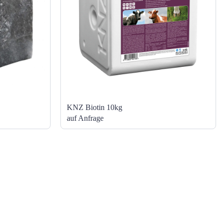
KNZ Biotin 10kg
auf Anfrage
KONTAKT
Hallein
+43 6245 72 141
office@salz-list.at
Enns