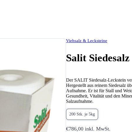
Viehsalz & Lecksteine
Salit Siedesal
Der SALIT Siedesalz-Leckstein vers
Hergestellt aus reinem Siedesalz ü
Aufnahme. Er ist für Stall und Weid
Gesundheit, Vitalität und den Miner
Salzaufnahme.
200 Stk. je 5kg
€786,00
inkl. MwSt.