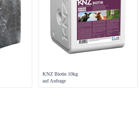
KNZ Biotin 10kg
auf Anfrage
KONTAKT
Hallein
+43 6245 72 141
office@salz-list.at