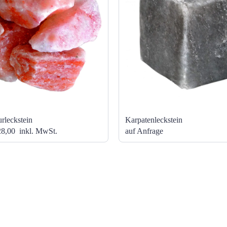
rleckstein
Karpatenleckstein
28,00
inkl. MwSt.
auf Anfrage
NAVIGATION
Shop
Über uns
Team