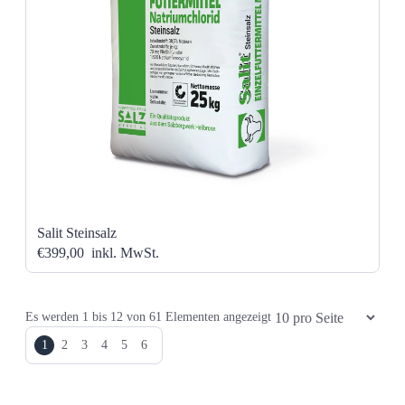
Salit Steinsalz
€399,00
inkl. MwSt.
Elemente pro Seite
Es werden
1
bis
12
von
61
Elementen angezeigt
1
2
3
4
5
6