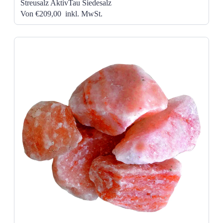
Streusalz AktivTau Siedesalz
Von €209,00
inkl. MwSt.