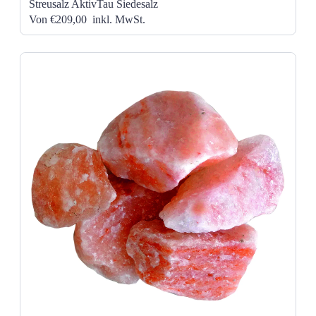
Streusalz AktivTau Siedesalz
Von €209,00
inkl. MwSt.