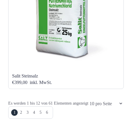
Salit Steinsalz
€399,00
inkl. MwSt.
Elemente pro Seite
Es werden
1
bis
12
von
61
Elementen angezeigt
1
2
3
4
5
6